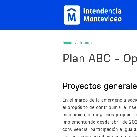
Pasar al contenido principal
Inicio
Trabajo
Plan ABC - Op
Description
Sections
Title
Proyectos general
Description
En el marco de la emergencia soci
el propósito de contribuir a la ins
económica, sin ingresos propios, e
implementando desde abril de 2021
convivencia, participación e iguald
Las personas beneficiarias se inte