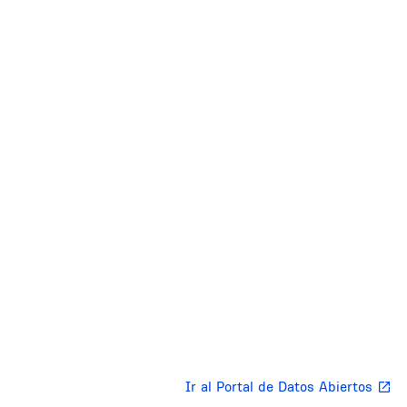
Inline Frame URL
Body
Ir al Portal de Datos Abiertos