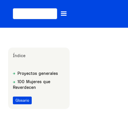
Buscar
Índice
Proyectos generales
Sections
Title
100 Mujeres que
Title
Reverdecen
Glosario