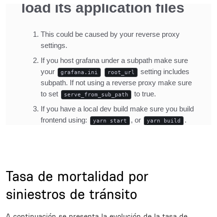
Title
Tasa de mortalidad por
siniestros de tránsito
Description
A continuación se presenta la evolución de la tasa de