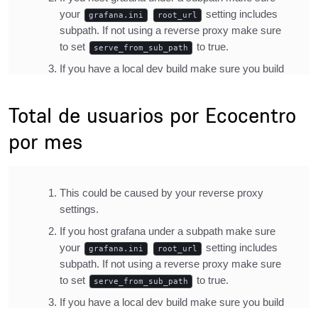
Title
Total de usuarios por Ecocentro
por mes
Description
Inline Frame URL