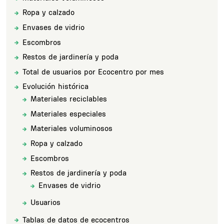
Ropa y calzado
Title
Envases de vidrio
Title
Escombros
Title
Restos de jardinería y poda
Title
Total de usuarios por Ecocentro por mes
Title
Evolución histórica
Title
Materiales reciclables
Subsections
Title
Materiales especiales
Title
Materiales voluminosos
Title
Ropa y calzado
Title
Escombros
Title
Restos de jardinería y poda
Title
Envases de vidrio
Subsections
Title
Usuarios
Title
Tablas de datos de ecocentros
Title