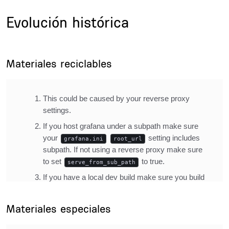
Title
Evolución histórica
Subsections
Title
Materiales reciclables
Description
Inline Frame URL
Title
Materiales especiales