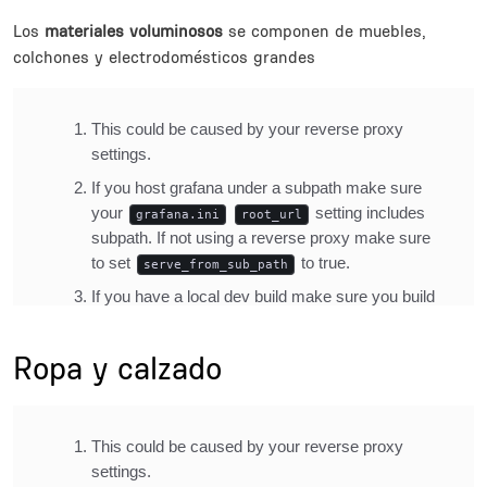
Description
Los
materiales voluminosos
se componen de muebles,
colchones y electrodomésticos grandes
Inline Frame URL
Title
Ropa y calzado
Description
Inline Frame URL