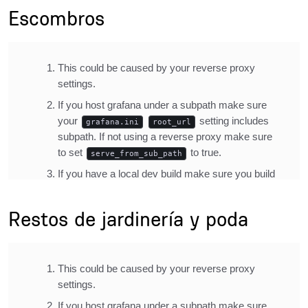
Escombros
Description
Inline Frame URL
Title
Restos de jardinería y poda
Description
Inline Frame URL