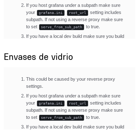
Title
Envases de vidrio
Description
Inline Frame URL
Title