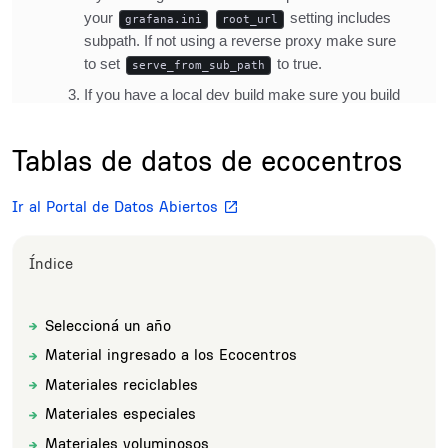
Title
Tablas de datos de ecocentros
Description
Ir al Portal de Datos Abiertos
Índice
Seleccioná un año
Sections
Title
Material ingresado a los Ecocentros
Title
Materiales reciclables
Title
Materiales especiales
Title
Materiales voluminosos
Title