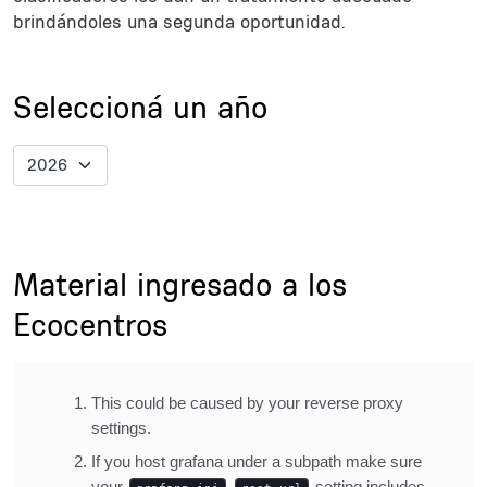
brindándoles una segunda oportunidad.
Sections
Title
Seleccioná un año
Description
Title
Material ingresado a los
Ecocentros
Description
Inline Frame URL