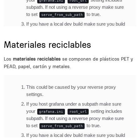
Title
Materiales reciclables
Description
Los
materiales reciclables
se componen de plásticos PET y
PEAD, papel, cartón y metales.
Inline Frame URL