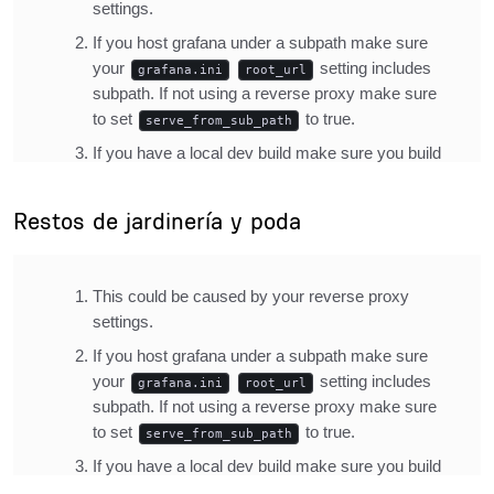
Title
Restos de jardinería y poda
Description
Inline Frame URL