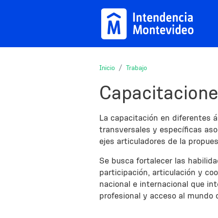
Pasar al contenido principal
Inicio
Trabajo
Capacitacione
Description
La capacitación en diferentes 
transversales y específicas aso
ejes articuladores de la propues
Se busca fortalecer las habilid
participación, articulación y c
nacional e internacional que i
profesional y acceso al mundo d
Sections
Title