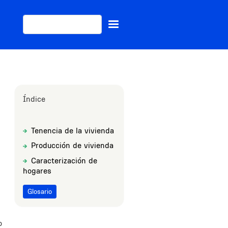
Buscar
Índice
Tenencia de la vivienda
Sections
Title
Producción de vivienda
Title
Caracterización de
Title
hogares
Glosario
o