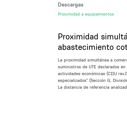
Descargas
Proximidad a equipamientos
Title
Proximidad simult
abastecimiento cot
Description
La proximidad simultánea a comerci
suministros de UTE declarados en l
actividades económicas (CIIU rev.
especializados” (Sección G, Divisi
La distancia de referencia analiz
Inline Frame URL