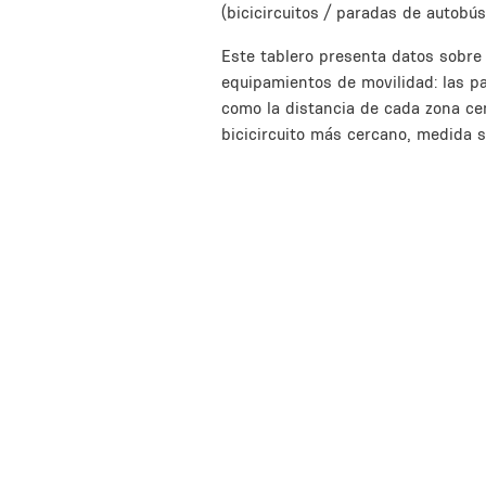
Description
(bicicircuitos / paradas de autobús
Este tablero presenta datos sobre
equipamientos de movilidad: las pa
como la distancia de cada zona ce
bicicircuito más cercano, medida s
Inline Frame URL