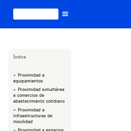
Buscar
Índice
Proximidad a
Sections
Title
equipamientos
Proximidad simultánea
Title
a comercios de
abastecimiento cotidiano
Proximidad a
Title
infraestructuras de
movilidad
Proximidad a espacios
Title