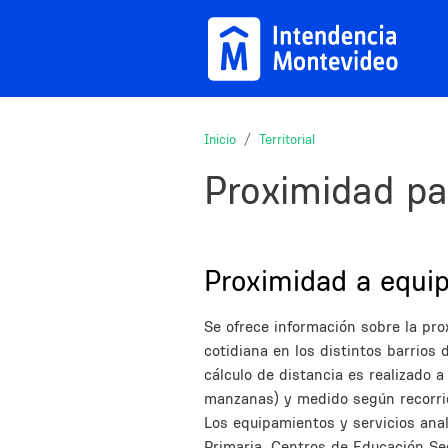
Pasar al contenido principal
Inicio
Territorial
Proximidad par
Sections
Title
Proximidad a equi
Description
Se ofrece información sobre la pro
cotidiana en los distintos barrios 
cálculo de distancia es realizado 
manzanas) y medido según recorrid
Los equipamientos y servicios ana
Primaria, Centros de Educación Se