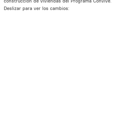
construcción de viviendas del Programa Convive.
Deslizar para ver los cambios:
Inline Frame URL