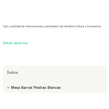
Tipo y cantidad de intervenciones y actividades. Eje temático Cultura y Convivencia.
Datos abiertos
Índice
Mesa Barrial Piedras Blancas
Sections
Title
Subsections
Mesa Barrial Felipe Cardoso
Title