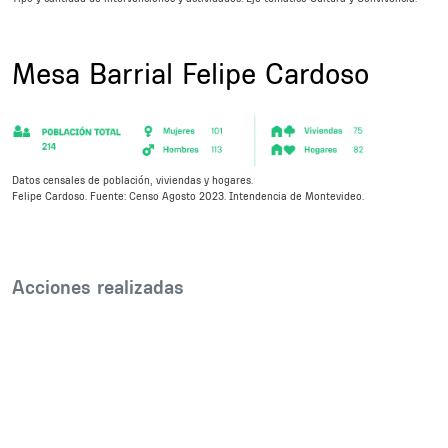
Title
Mesa Barrial Felipe Cardoso
Description
Datos censales de población, viviendas y hogares.
Felipe Cardoso. Fuente: Censo Agosto 2023. Intendencia de Montevideo.
Subsections
Body
Acciones realizadas
Inline Frame URL