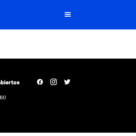
abiertos
360